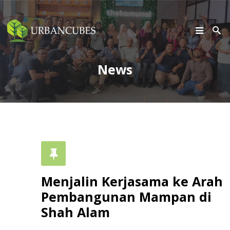
SEARCH
Search
News
Home
About Us
Our Services
Media & Tender
Menjalin Kerjasama ke Arah
Gallery
Pembangunan Mampan di
Career
Shah Alam
Contact Us